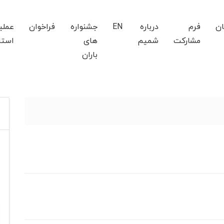
ان
فرم
درباره
EN
جشنواره
فراخوان
عملی
مشارکت
شمیم
های
استا
باران