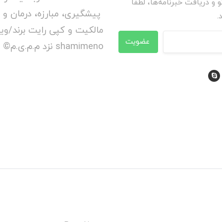
و و دریافت خبرنامه‌ها، لطفا
پیشگیری، مبارزه، درمان و 
.
عضویت
shamimeno نزد م.م.ی.م© محفوظ است.