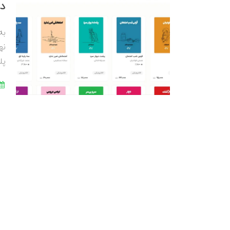
در
نه
پل