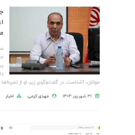
جو
اع
مح
مح
جا
پی
دا
جوانان، آشناست. در گفت‌وگوی زیر، او از تجربه‌ها 
31 شهریور 1404
مهدی کرمی
اخبار