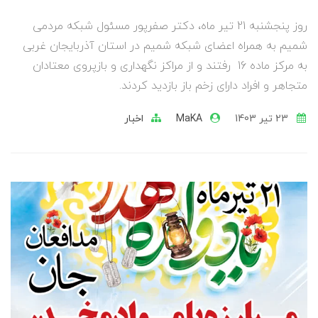
روز پنجشنبه 21 تیر ماه، دکتر صفرپور مسئول شبکه مردمی
شمیم به همراه اعضای شبکه شمیم در استان آذربایجان غربی
به مرکز ماده 16 رفتند و از مراکز نگهداری و بازپروی معتادان
متجاهر و افراد دارای زخم باز بازدید کردند.
23 تير 1403
MaKA
اخبار