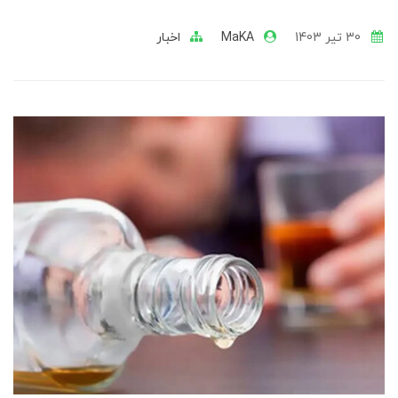
30 تير 1403
MaKA
اخبار