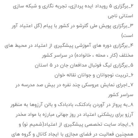
۲_برگزاری ۵ رویداد ایده پردازی، تجربه نگاری و شبکه سازی
استانی ناجی
۳_برگزاری پویش ملی گلرشو در کشور با پیام (گل اعتیاد آور
است)
۴_برگزاری دوره های آموزشی پیشگیری از اعتیاد در محیط های
مختلف (کار ، محله ، خانواده) در سراسر کشور
۵_برگزاری لیگ فوتبال مدافعان جان در ۵ استان
۶_تربیت نوجوانان و جوانان نقاله خوان
۷_اجرای نمایش عروسکی چند نفره در بیش صد مدرسه در
سراسر کشور
۸_به پرواز در آوردن بادکنک، بادبادک و بالن آرزوها به منظور
آرزو برای ریشکنی اعتیاد در روز جهانی مبارزه با مواد مخدر
۹_ایجاد سایت تخصصی پیشگیری از اعتیاد(شمیم نو) و
همچنین فعالیت در فضای مجازی با ایجاد کانال و گروه های