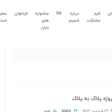
ان
فرم
درباره
EN
جشنواره
فراخوان
عملی
مشارکت
شمیم
های
استا
باران
وژه پلاک به پلاک
29 فروردین 1403
MaKA
اخبار