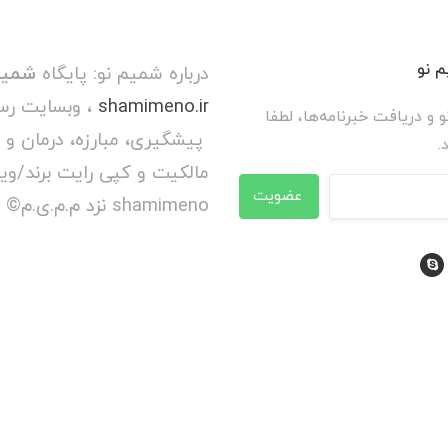
 نو
درباره شمیم نو: پایگاه
شمیم
shamimeno.ir
، وبسایت رس
و و دریافت خبرنامه‌ها، لطفا
پیشگیری، مبارزه، درمان و 
.
عضویت
shamimeno نزد م.م.ی.م© محفوظ است.