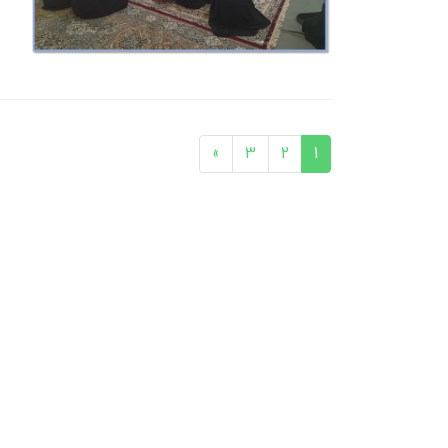
»
3
2
1