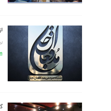
از
لوگ
گز