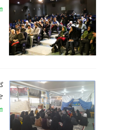
گز
چه