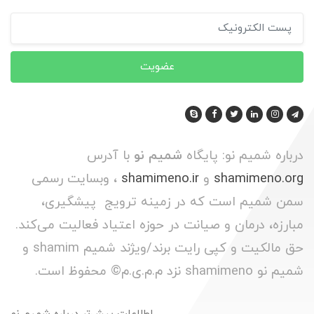
عضویت
درباره شمیم نو: پایگاه
شمیم نو
با آدرس
shamimeno.org
و
shamimeno.ir
، وبسایت رسمی
سمن شمیم است که در زمینه ترویج پیشگیری،
مبارزه، درمان و صیانت در حوزه اعتیاد فعالیت می‌کند.
حق مالکیت و کپی رایت برند/ویژند شمیم shamim و
شمیم نو shamimeno نزد م.م.ی.م© محفوظ است.
اطلاعات بیش‌تر درباره شمیم نو