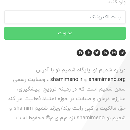
وارد کنید.
عضویت
درباره شمیم نو: پایگاه
شمیم نو
با آدرس
shamimeno.org
و
shamimeno.ir
، وبسایت رسمی
سمن شمیم است که در زمینه ترویج پیشگیری،
مبارزه، درمان و صیانت در حوزه اعتیاد فعالیت می‌کند.
حق مالکیت و کپی رایت برند/ویژند شمیم shamim و
شمیم نو shamimeno نزد م.م.ی.م© محفوظ است.