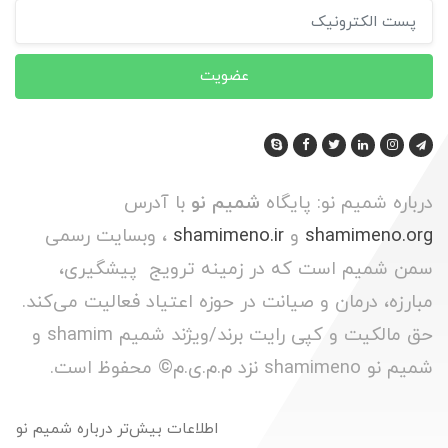
عضویت
درباره شمیم نو: پایگاه
شمیم نو
با آدرس
shamimeno.org
و
shamimeno.ir
، وبسایت رسمی
سمن شمیم است که در زمینه ترویج پیشگیری،
مبارزه، درمان و صیانت در حوزه اعتیاد فعالیت می‌کند.
حق مالکیت و کپی رایت برند/ویژند شمیم shamim و
شمیم نو shamimeno نزد م.م.ی.م© محفوظ است.
اطلاعات بیش‌تر درباره شمیم نو