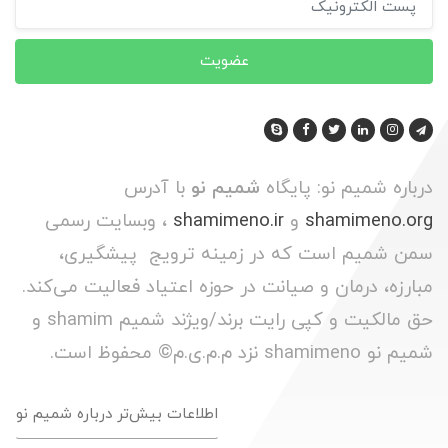
عضویت
درباره شمیم نو: پایگاه
شمیم نو
با آدرس
shamimeno.org
و
shamimeno.ir
، وبسایت رسمی
سمن شمیم است که در زمینه ترویج پیشگیری،
مبارزه، درمان و صیانت در حوزه اعتیاد فعالیت می‌کند.
حق مالکیت و کپی رایت برند/ویژند شمیم shamim و
شمیم نو shamimeno نزد م.م.ی.م© محفوظ است.
اطلاعات بیش‌تر درباره شمیم نو