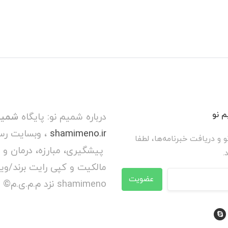
 نو
درباره شمیم نو: پایگاه
شمیم
shamimeno.ir
، وبسایت رس
و و دریافت خبرنامه‌ها، لطفا
پیشگیری، مبارزه، درمان و 
.
عضویت
shamimeno نزد م.م.ی.م© محفوظ است.