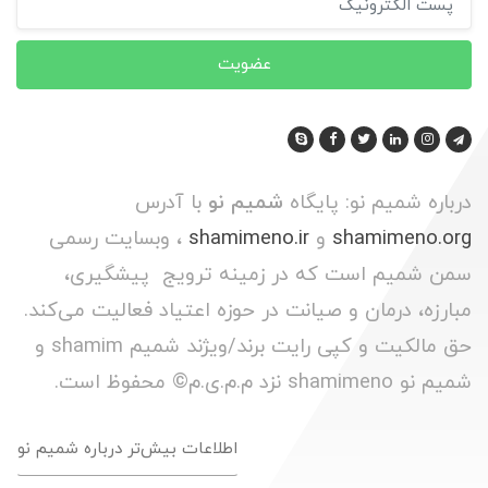
عضویت
درباره شمیم نو: پایگاه
شمیم نو
با آدرس
shamimeno.org
و
shamimeno.ir
، وبسایت رسمی
سمن شمیم است که در زمینه ترویج پیشگیری،
مبارزه، درمان و صیانت در حوزه اعتیاد فعالیت می‌کند.
حق مالکیت و کپی رایت برند/ویژند شمیم shamim و
شمیم نو shamimeno نزد م.م.ی.م© محفوظ است.
اطلاعات بیش‌تر درباره شمیم نو