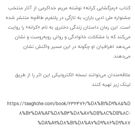
کتاب «رمزگشایی کرانه» نوشته مریم خداکرمی از آثار منتخب
جشنواره ملی ادبی باران، به تازگی در پلتفرم طاقچه منتشر شده
است. این رمان داستان زندگی دختری به نام «کرانه» را روایت
می‌کند که با مشکلات خانوادگی و روانی روبه‌روست و نشان
می‌دهد اطرافیان او چگونه در این مسیر واکنش نشان
می‌دهند.
علاقه‌مندان می‌توانند نسخه الکترونیکی این اثر را از طریق
لینک زیر تهیه کنند:
https://taaghche.com/book/232476/%D8%B1%D9%85%D
8%B2%DA%AF%D8%B4%D8%A7%DB%8C%DB%8C-
%DA%A9%D8%B1%D8%A7%D9%86%D9%87