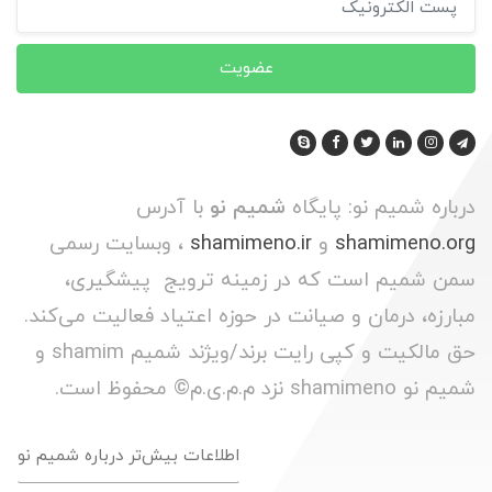
عضویت
درباره شمیم نو: پایگاه
شمیم نو
با آدرس
shamimeno.org
و
shamimeno.ir
، وبسایت رسمی
سمن شمیم است که در زمینه ترویج پیشگیری،
مبارزه، درمان و صیانت در حوزه اعتیاد فعالیت می‌کند.
حق مالکیت و کپی رایت برند/ویژند شمیم shamim و
شمیم نو shamimeno نزد م.م.ی.م© محفوظ است.
اطلاعات بیش‌تر درباره شمیم نو