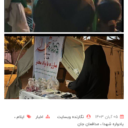
05 آبان 1403
نگارنده وبسایت
اخبار
ایلام
یادواره شهدا
مدافعان جان