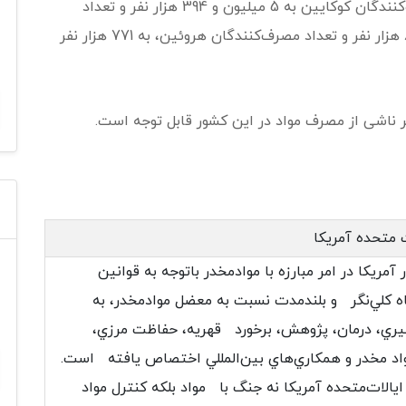
متحده به 42 میلیون و 668 هزار نفر، تعداد مصرف‌کنندگان کوکایین به 5 میلیون و 394 هزار نفر و تعداد
مصرف‌کنندگان مت آمفتامین به یک میلیون و 891 هزار نفر و تعداد مصرف‌کنندگان هروئین، به 771 هزار نفر
ر ناشی از مصرف مواد در این کشور قابل توجه است.
ت متحده آمریکا
مريكا در امر مبارزه با موادمخدر باتوجه به قوانين
ه كلي‌نگر و بلندمدت نسبت به معضل موادمخدر، به
يري، درمان، پژوهش، برخورد قهريه، حفاظت مرزي،
 مخدر و همكاري‌هاي بين‌المللي اختصاص يافته است.
یالات‌متحده آمریکا نه جنگ با مواد بلکه کنترل مواد