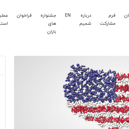
ان
فرم
درباره
EN
جشنواره
فراخوان
عملی
مشارکت
شمیم
های
استا
باران