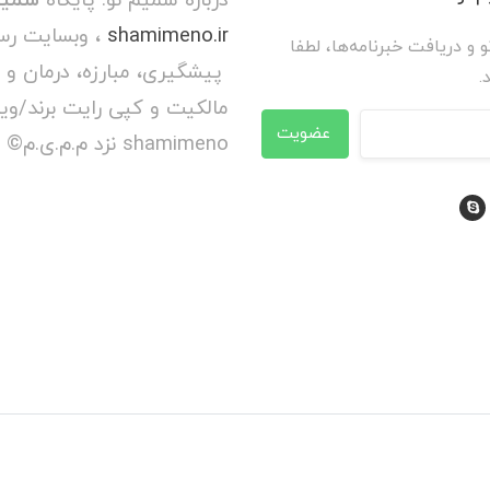
shamimeno.ir
، وبسایت رس
و و دریافت خبرنامه‌ها، لطفا
پیشگیری، مبارزه، درمان و 
.
عضویت
shamimeno نزد م.م.ی.م© محفوظ است.