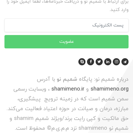
برای ارتباط با شمیم نو و دریافت خبرنامه‌ها، لطفا ایمیل خود را
وارد کنید.
عضویت
درباره شمیم نو: پایگاه
شمیم نو
با آدرس
shamimeno.org
و
shamimeno.ir
، وبسایت رسمی
سمن شمیم است که در زمینه ترویج پیشگیری،
مبارزه، درمان و صیانت در حوزه اعتیاد فعالیت می‌کند.
حق مالکیت و کپی رایت برند/ویژند شمیم shamim و
شمیم نو shamimeno نزد م.م.ی.م© محفوظ است.