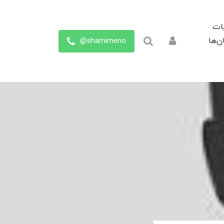
ات
shamimeno@
ن‌ها