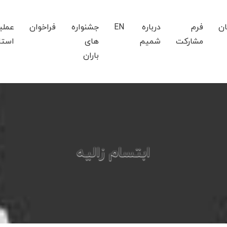
ان
فرم
درباره
EN
جشنواره
فراخوان
عملی
مشارکت
شمیم
های
استا
باران
ابتسام زالیه