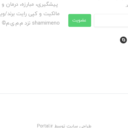
پیشگیری، مبارزه، درمان و 
.
عضویت
shamimeno نزد م.م.ی.م© محفوظ است.
طراحی سایت توسط
Portal.ir