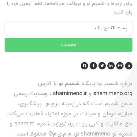
برای ارتباط با شمیم نو و دریافت خبرنامه‌ها، لطفا ایمیل خود را
وارد کنید.
عضویت
درباره شمیم نو: پایگاه
شمیم نو
با آدرس
shamimeno.org
و
shamimeno.ir
، وبسایت رسمی
سمن شمیم است که در زمینه ترویج پیشگیری،
مبارزه، درمان و صیانت در حوزه اعتیاد فعالیت می‌کند.
حق مالکیت و کپی رایت برند/ویژند شمیم shamim و
شمیم نو shamimeno نزد م.م.ی.م© محفوظ است.