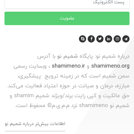
عضویت
درباره شمیم نو: پایگاه
شمیم نو
با آدرس
shamimeno.org
و
shamimeno.ir
، وبسایت رسمی
سمن شمیم است که در زمینه ترویج پیشگیری،
مبارزه، درمان و صیانت در حوزه اعتیاد فعالیت می‌کند.
حق مالکیت و کپی رایت برند/ویژند شمیم shamim و
شمیم نو shamimeno نزد م.م.ی.م© محفوظ است.
اطلاعات بیش‌تر درباره شمیم نو